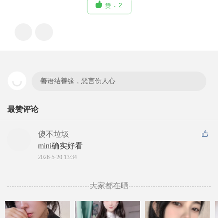

2
赞
善语结善缘，恶言伤人心
最赞评论
傻不垃圾
mini确实好看
2026-5-20 13:34
大家都在晒