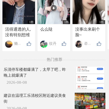

1图
1图
1图
活得通透的人,
么么哒
没事出来刷个
没有特别想维
脸~
持的关系, 也没
懒懒de高贵
纹丹
牵牵手
有特别想要的
东西, 走近的人
不抗拒, 离开的
热门推荐
人不强留, 就连
吃亏也懒得计
乐清停车楼都爆满了，太早了吧，昨
较.
晚上就爆满了
2026-08-08
建议在温理工乐清校区附近建议美食
街
2026-08-08