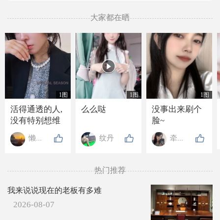
大家都在晒

1图
1图
1图
活得通透的人,
么么哒
没事出来刷个
没有特别想维
脸~
持的关系, 也没
懒懒de高贵
纹丹
牵牵手
有特别想要的
东西, 走近的人
不抗拒, 离开的
热门推荐
人不强留, 就连
吃亏也懒得计
我来说说现在的老板有多难
较.
2026-08-07