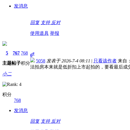
发消息
回复
支持
反对
使用道具
举报
5
767
768
#
6
5058
发表于 2026-7-4 08:11
|
只看该作者
来自：
主题
帖子
积分
法拍房本来就是低折扣上市起拍的，要看最后成
小二
积分
768
发消息
回复
支持
反对