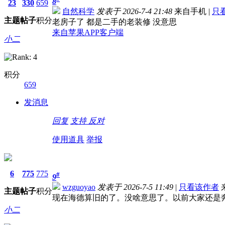
8
23
330
659
自然科学
发表于 2026-7-4 21:48
来自手机
|
只
主题
帖子
积分
老房子了 都是二手的老装修 没意思
来自苹果APP客户端
小二
积分
659
发消息
回复
支持
反对
使用道具
举报
6
775
775
#
9
wzguoyao
发表于 2026-7-5 11:49
|
只看该作者
主题
帖子
积分
现在海德算旧的了。没啥意思了。以前大家还是
小二