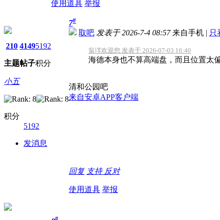
使用道具
举报
#
7
取吧
发表于 2026-7-4 08:57
来自手机
|
只
210
4149
5192
翁垟欢迎您 发表于 2026-07-03 16:40
海德本身也不算高端盘，而且位置太
主题
帖子
积分
小五
清和公园吧
来自安卓APP客户端
积分
5192
发消息
回复
支持
反对
使用道具
举报
#