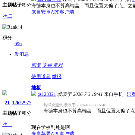
主题
帖子
积分
海德本身也不算高端盘，而且位置太偏了点。之
来自安卓APP客户端
小二
积分
696
发消息
回复
支持
反对
使用道具
举报
地板
gs123321
发表于 2026-7-3 19:41
来自手机
|
只
21
1262
2975
翁垟欢迎您 发表于 2026-07-03 16:40
海德本身也不算高端盘，而且位置太偏了点
主题
帖子
积分
小二
现在学校到处是啊
来自苹果APP客户端