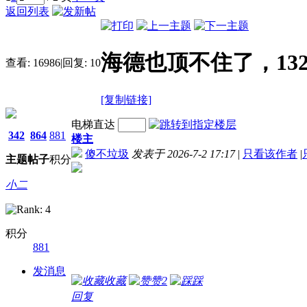
返回列表
海德也顶不住了，132
查看:
16986
|
回复:
10
[复制链接]
电梯直达
342
864
881
楼主
傻不垃圾
发表于 2026-7-2 17:17
|
只看该作者
|
主题
帖子
积分
小二
积分
881
发消息
收藏
赞
2
踩
回复