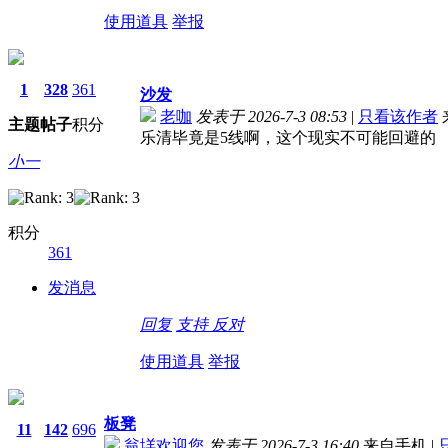
使用道具
举报
1
328
361
沙发
老咖
发表于 2026-7-3 08:53
|
只看该作者
主题
帖子
积分
乐清毕竟是5线啊，这个现实不可能回避的
小一
积分
361
发消息
回复
支持
反对
使用道具
举报
板凳
11
142
696
翁垟欢迎您
发表于 2026-7-3 16:40
来自手机
|