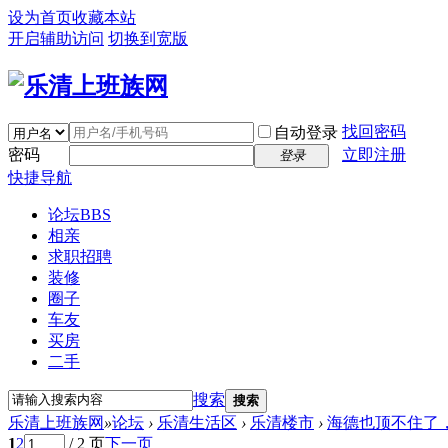
设为首页
收藏本站
开启辅助访问
切换到宽版
找回密码
自动登录
密码
立即注册
登录
快捷导航
论坛
BBS
相亲
求职招聘
装修
圈子
车友
买房
二手
搜索
搜索
乐清上班族网
»
论坛
›
乐清生活区
›
乐清楼市
›
海德也顶不住了，
1
2
/ 2 页
下一页