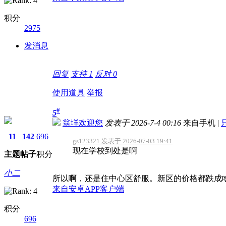
积分
2975
发消息
回复
支持
1
反对
0
使用道具
举报
#
5
翁垟欢迎您
发表于 2026-7-4 00:16
来自手机
|
11
142
696
gs123321 发表于 2026-07-03 19:41
现在学校到处是啊
主题
帖子
积分
小二
所以啊，还是住中心区舒服。新区的价格都跌成
来自安卓APP客户端
积分
696