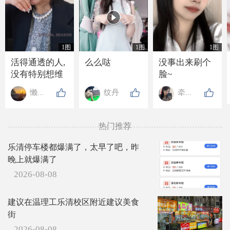

1图
1图
1图
活得通透的人,
么么哒
没事出来刷个
没有特别想维
脸~
持的关系, 也没
懒懒de高贵
纹丹
牵牵手
有特别想要的
东西, 走近的人
不抗拒, 离开的
热门推荐
人不强留, 就连
吃亏也懒得计
乐清停车楼都爆满了，太早了吧，昨
较.
晚上就爆满了
2026-08-08
建议在温理工乐清校区附近建议美食
街
2026-08-08