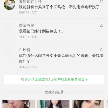
爱新觉罗11林
以前就有台风来了个回马枪，不先屯点啥都没了
2026-7-8 16:07
仰望恆星
我看都已经转到福建去了。
2026-7-8 16:28
白玫瑰
你们慌什么呢？外卖小哥风雨无阻的送餐。会饿着
你们？
2026-7-8 17:54
打开乐清上班族网App客户端查看更多留言
大家都在晒