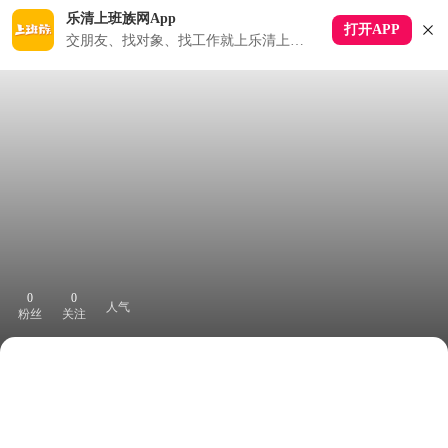
乐清上班族网App
打开APP
交朋友、找对象、找工作就上乐清上班族APP
0
0
人气
粉丝
关注
下拉刷新