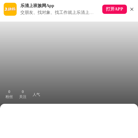
乐清上班族网App
打开APP
交朋友、找对象、找工作就上乐清上班族APP
0
0
人气
粉丝
关注
下拉刷新