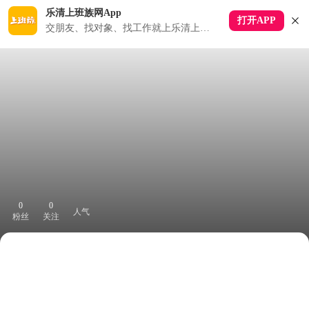
乐清上班族网App
打开APP
交朋友、找对象、找工作就上乐清上班族APP
0
0
人气
粉丝
关注
下拉刷新