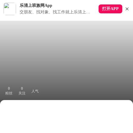
乐清上班族网App
打开APP
交朋友、找对象、找工作就上乐清上班族APP
0
0
人气
粉丝
关注
下拉刷新