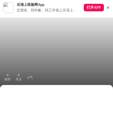
乐清上班族网App
打开APP
交朋友、找对象、找工作就上乐清上班族APP
0
0
人气
粉丝
关注
下拉刷新