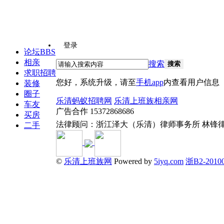
登录
论坛
BBS
相亲
搜索
搜索
求职招聘
您好，系统升级，请至
手机app
内查看用户信息
装修
圈子
乐清蚂蚁招聘网
乐清上班族相亲网
车友
广告合作 15372868686
买房
法律顾问：浙江泽大（乐清）律师事务所 林锋
二手
©
乐清上班族网
Powered by
5iyq.com
浙B2-20100