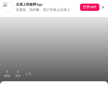
乐清上班族网App
打开APP
交朋友、找对象、找工作就上乐清上班族APP
0
0
人气
粉丝
关注
下拉刷新