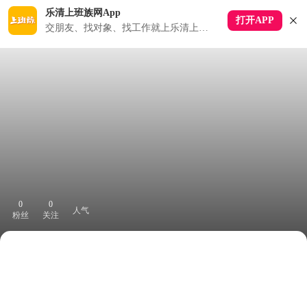
乐清上班族网App
打开APP
交朋友、找对象、找工作就上乐清上班族APP
0
0
人气
粉丝
关注
下拉刷新