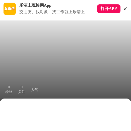
乐清上班族网App
打开APP
交朋友、找对象、找工作就上乐清上班族APP
0
0
人气
粉丝
关注
下拉刷新