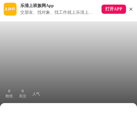
乐清上班族网App
打开APP
交朋友、找对象、找工作就上乐清上班族APP
0
0
人气
粉丝
关注
下拉刷新