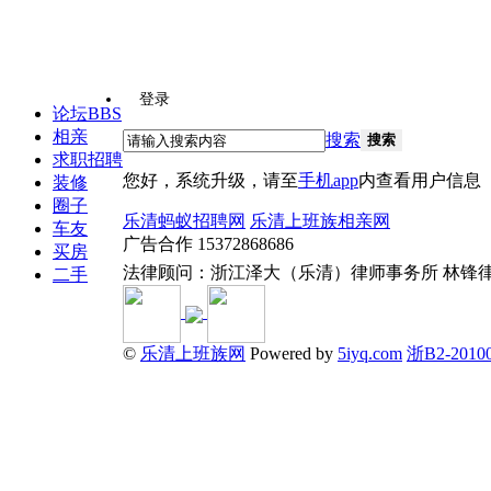
登录
论坛
BBS
相亲
搜索
搜索
求职招聘
您好，系统升级，请至
手机app
内查看用户信息
装修
圈子
乐清蚂蚁招聘网
乐清上班族相亲网
车友
广告合作 15372868686
买房
法律顾问：浙江泽大（乐清）律师事务所 林锋
二手
©
乐清上班族网
Powered by
5iyq.com
浙B2-20100