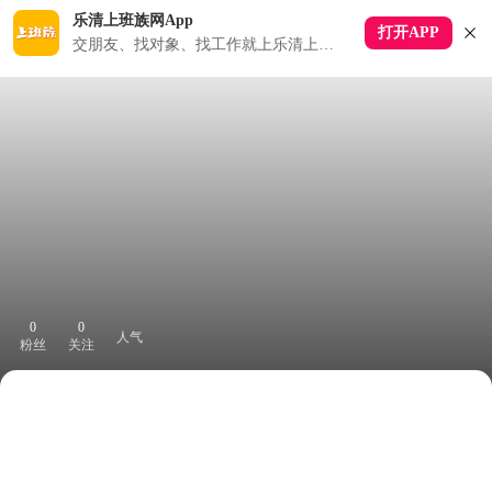
乐清上班族网App
打开APP
交朋友、找对象、找工作就上乐清上班族APP
0
0
人气
粉丝
关注
下拉刷新