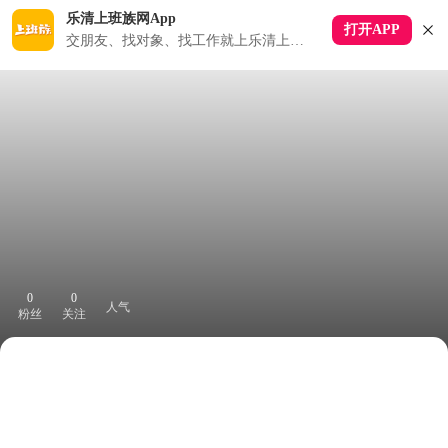
乐清上班族网App
打开APP
交朋友、找对象、找工作就上乐清上班族APP
0
0
人气
粉丝
关注
下拉刷新