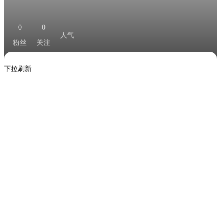
0
0
人气
粉丝
关注
下拉刷新