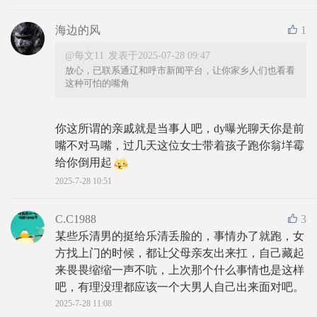
海边的风
1
@每文11
发表于2025-07-28 09:47
放心，已联系通辽和呼市新闻平台，让你家乡人们也看看
这种可怕的嘴角
你这所谓的亲戚就是当事人吧，dy曝光聊天你是前
嘴不对马嘴，过几天这位女士带着孩子跑你翁垟霉
给你倒用起
2025-7-28 10:51
C.C1988
3
某些乐清男的挺给乐清丢脸的，事情办了就跑，女
方找上门的时候，都让父母亲友出来扛，自己藏起
来畏畏缩缩一声不吭，上次那个什么事情也是这样
吧，有理没理都应该一个大男人自己出来面对吧。
2025-7-28 11:08