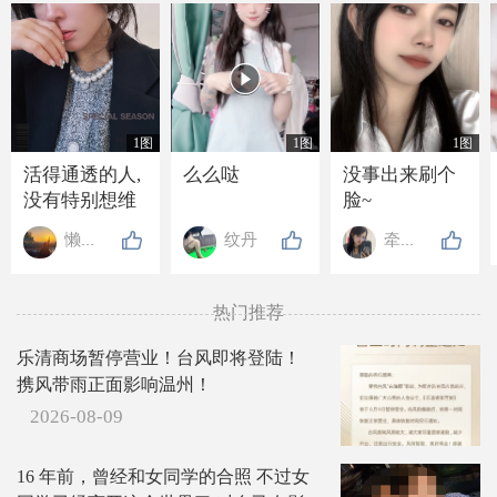

1图
1图
1图
活得通透的人,
么么哒
没事出来刷个
没有特别想维
脸~
持的关系, 也没
懒懒de高贵
纹丹
牵牵手
有特别想要的
东西, 走近的人
不抗拒, 离开的
热门推荐
人不强留, 就连
吃亏也懒得计
乐清商场暂停营业！台风即将登陆！
较.
携风带雨正面影响温州！
2026-08-09
16 年前，曾经和女同学的合照 不过女