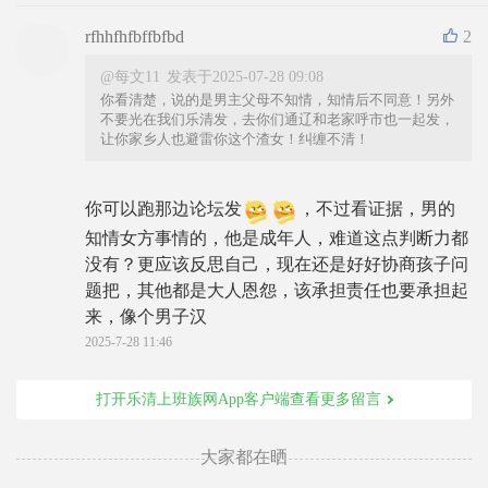
rfhhfhfbffbfbd
2
@每文11
发表于2025-07-28 09:08
你看清楚，说的是男主父母不知情，知情后不同意！另外
不要光在我们乐清发，去你们通辽和老家呼市也一起发，
让你家乡人也避雷你这个渣女！纠缠不清！
你可以跑那边论坛发
，不过看证据，男的
知情女方事情的，他是成年人，难道这点判断力都
没有？更应该反思自己，现在还是好好协商孩子问
题把，其他都是大人恩怨，该承担责任也要承担起
来，像个男子汉
2025-7-28 11:46
打开乐清上班族网App客户端查看更多留言
大家都在晒